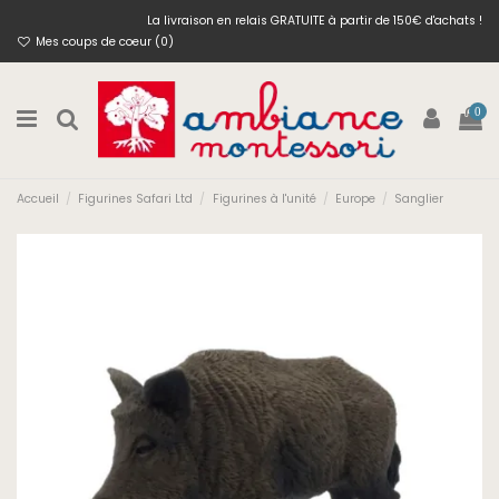
La livraison en relais GRATUITE à partir de 150€ d'achats !
Mes coups de coeur (
0
)
0
Accueil
Figurines Safari Ltd
Figurines à l'unité
Europe
Sanglier