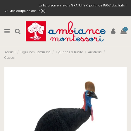
La livraison en relais GRATUITE à partir de 150€ d'achats !
Mes coups de coeur (
0
)
0
Accueil
Figurines Safari Ltd
Figurines à l'unité
Australie
Casoar