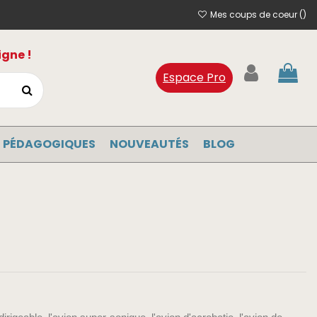
Mes coups de coeur (
)
igne !
Espace Pro
 PÉDAGOGIQUES
NOUVEAUTÉS
BLOG