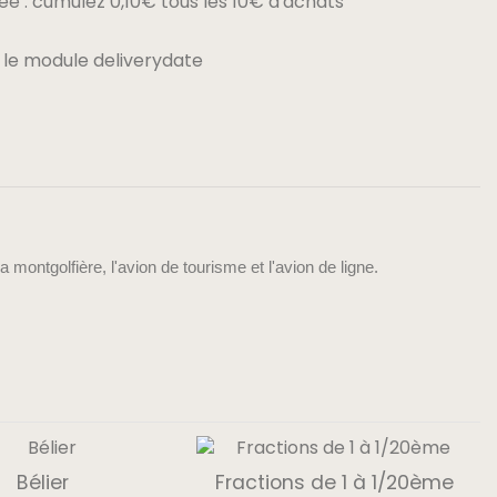
e : cumulez 0,10€ tous les 10€ d'achats
 le module deliverydate
la montgolfière, l'avion de tourisme et l'avion de ligne.
P
Bélier
Fractions de 1 à 1/20ème