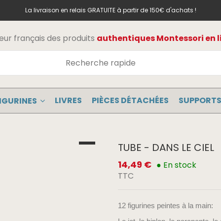
La livraison en relais GRATUITE à partir de 150€ d'achats !
teur français des produits
authentiques Montessori en l
LIVRES
PIÈCES DÉTACHÉES
SUPPORTS
IGURINES
TUBE - DANS LE CIEL
14,49 €
● En stock
TTC
12 figurines peintes à la main: