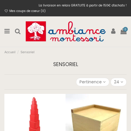
La livraison en relais GRATUITE à partir de 150€ d'achats !
Mes coups de coeur (
0
)
0
Accueil
Sensoriel
SENSORIEL
Pertinence
24