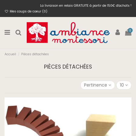
La livraison en relais GRATUITE à partir de 150€ d'achats !
Mes coups de coeur (
0
)
0
Accueil
Pièces détachées
PIÈCES DÉTACHÉES
Pertinence
10