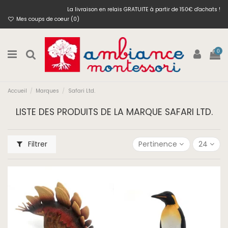
La livraison en relais GRATUITE à partir de 150€ d'achats !
Mes coups de coeur (
0
)
0
Accueil
Marques
Safari Ltd.
LISTE DES PRODUITS DE LA MARQUE SAFARI LTD.
Filtrer
Pertinence
24