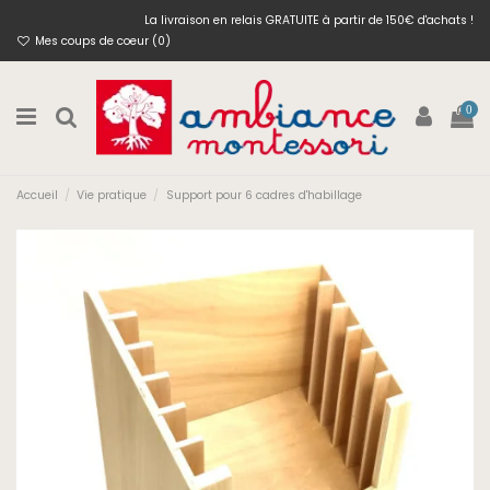
La livraison en relais GRATUITE à partir de 150€ d'achats !
Mes coups de coeur (
0
)
0
Accueil
Vie pratique
Support pour 6 cadres d'habillage