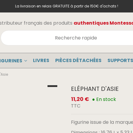
La livraison en relais GRATUITE à partir de 150€ d'achats !
stributeur français des produits
authentiques Montessor
LIVRES
PIÈCES DÉTACHÉES
SUPPORTS
IGURINES
'Asie
ELÉPHANT D'ASIE
11,20 €
● En stock
TTC
Figurine issue de la marque 
Dimensions : 16.76 L x 5.33 l