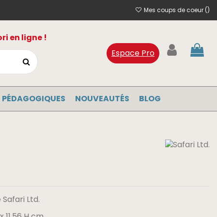
Mes coups de coeur (
)
i en ligne !
Espace Pro
 PÉDAGOGIQUES
NOUVEAUTÉS
BLOG
Safari Ltd.
 x 11.56 H cm