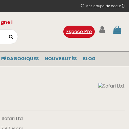
Mes coups de coeur (
)
igne !
Espace Pro
 PÉDAGOGIQUES
NOUVEAUTÉS
BLOG
Safari Ltd.
 x 7.87 H cm