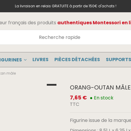
La livraison en relais GRATUITE à partir de 150€ d'achats !
teur français des produits
authentiques Montessori en l
LIVRES
PIÈCES DÉTACHÉES
SUPPORTS
IGURINES
tan mâle
ORANG-OUTAN MÂLE
7,65 €
● En stock
TTC
Figurine issue de la marque 
Dimensions : 8.51 L x 6.35 l