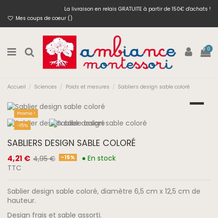
La livraison en relais GRATUITE à partir de 150€ d'achats !
Mes coups de coeur (
)
0
Accueil
Sciences
Poids et mesures
Sabliers design sable coloré
Promo !
-15%
SABLIERS DESIGN SABLE COLORÉ
4,21 €
● En stock
-15%
4,95 €
TTC
Sablier design sable coloré, diamètre 6,5 cm x 12,5 cm de
hauteur.
Design frais et sable assorti.