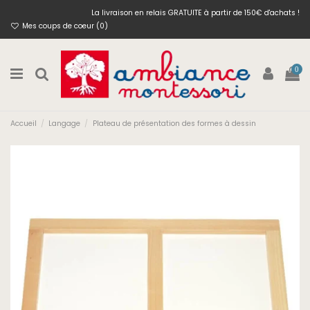
La livraison en relais GRATUITE à partir de 150€ d'achats !
Mes coups de coeur (
0
)
0
Accueil
Langage
Plateau de présentation des formes à dessin