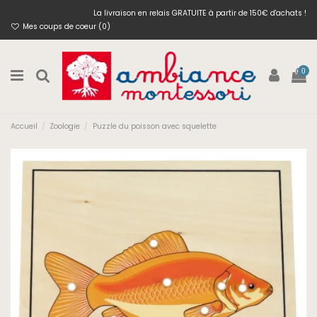
La livraison en relais GRATUITE à partir de 150€ d'achats !
Mes coups de coeur (
0
)
0
Accueil
Zoologie
Puzzle du poisson avec squelette