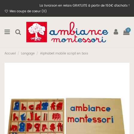
La livraison en relais GRATUITE à partir de 150€ d'achats !
Mes coups de coeur (
0
)
0
Accueil
Langage
Alphabet mobile script en bois