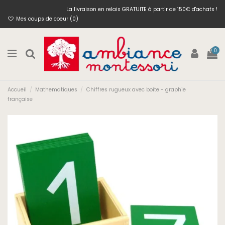
La livraison en relais GRATUITE à partir de 150€ d'achats !
Mes coups de coeur (
0
)
0
Accueil
Mathematiques
Chiffres rugueux avec boite - graphie
française