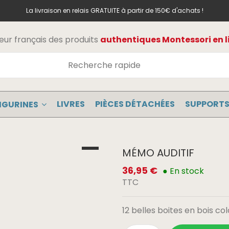
La livraison en relais GRATUITE à partir de 150€ d'achats !
teur français des produits
authentiques Montessori en l
LIVRES
PIÈCES DÉTACHÉES
SUPPORTS
IGURINES
MÉMO AUDITIF
36,95 €
● En stock
TTC
12 belles boites en bois co