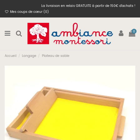
La livraison en relais GRATUITE à partir de 150€ d'achats !
Mes coups de coeur (
0
)
0
Accueil
Langage
Plateau de sable