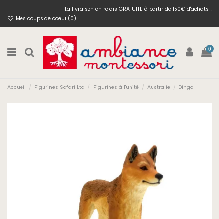
La livraison en relais GRATUITE à partir de 150€ d'achats !
Mes coups de coeur (
0
)
0
Accueil
Figurines Safari Ltd
Figurines à l'unité
Australie
Dingo