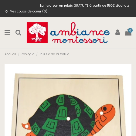
La livraison en relais GRATUITE à partir de 150€ d'achats !
Mes coups de coeur (
0
)
0
Accueil
Zoologie
Puzzle de la tortue