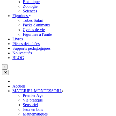
Botanique
Zoologie
Sciences
Figurines
Tubes Safari
Packs d'animaux
Cycles de vie
Figurines à l'unité
Livres
Pièces détachées
Supports pédagogiques
Nouveautés
BLOG
Accueil
MATERIEL MONTESSORI
Premier Age
Vie pratique
Sensoriel
Jeux en bois
Mathematiques