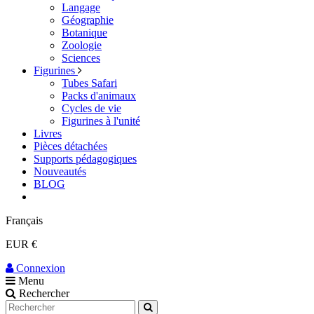
Langage
Géographie
Botanique
Zoologie
Sciences
Figurines
Tubes Safari
Packs d'animaux
Cycles de vie
Figurines à l'unité
Livres
Pièces détachées
Supports pédagogiques
Nouveautés
BLOG
Français
EUR €
Connexion
Menu
Rechercher