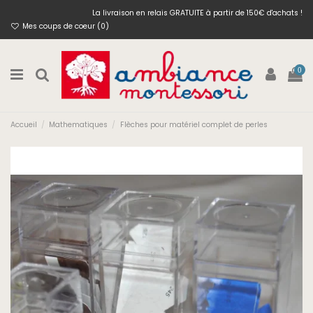
La livraison en relais GRATUITE à partir de 150€ d'achats !
Mes coups de coeur (
0
)
0
Accueil
Mathematiques
Flèches pour matériel complet de perles