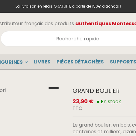
La livraison en relais GRATUITE à partir de 150€ d'achats !
stributeur français des produits
authentiques Montessor
LIVRES
PIÈCES DÉTACHÉES
SUPPORTS
IGURINES
GRAND BOULIER
23,90 €
● En stock
TTC
Le grand boulier, en bois, 
centaines et milliers, dizain