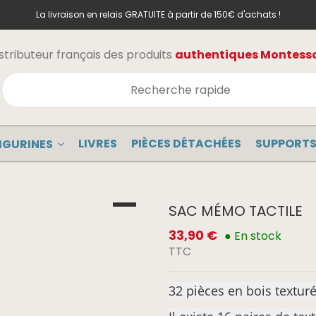
La livraison en relais GRATUITE à partir de 150€ d'achats !
stributeur français des produits
authentiques Montessor
LIVRES
PIÈCES DÉTACHÉES
SUPPORTS
IGURINES
SAC MÉMO TACTILE
33,90 €
● En stock
TTC
32 pièces en bois textur