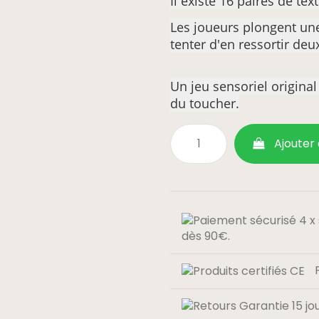
Il existe 16 paires de te
Les
joueurs plongent un
tenter d'en ressortir deu
Un jeu sensoriel origina
du toucher.
Ajouter
dès 90€.