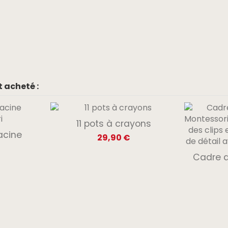
 acheté :
11 pots à crayons
acine
29,90 €
Cadre d'