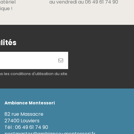
atériel
au vendredi au 06 49 61 74 90
ique !
lités
es conditions d'utilisation du site.
Ambiance Montessori
82 rue Massacre
27400 Louviers
Tél : 06 49 61 74 90
postmaster@ambiance-montessori.fr