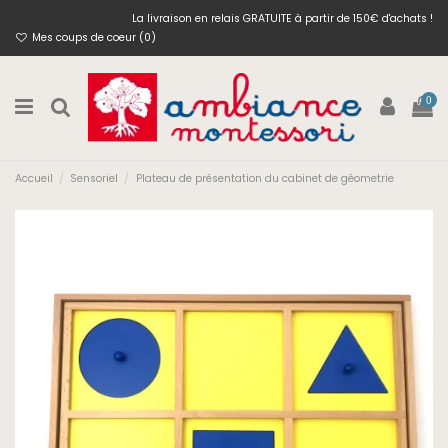
La livraison en relais GRATUITE à partir de 150€ d'achats !
Mes coups de coeur (
0
)
0
Accueil
Sensoriel
Plateau de présentation du cabinet de géometrie