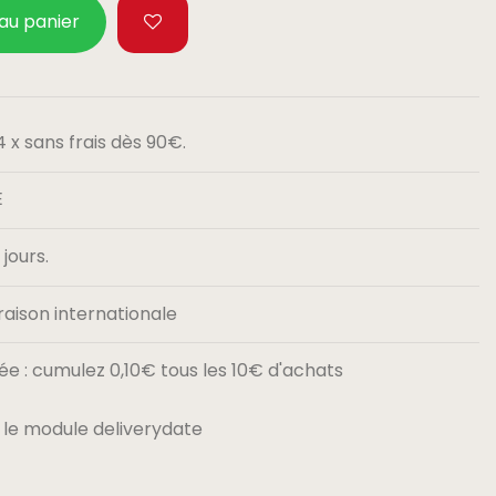
 au panier
 x sans frais dès 90€.
E
jours.
raison internationale
e : cumulez 0,10€ tous les 10€ d'achats
 le module deliverydate