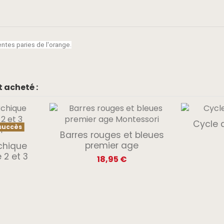
tes paries de l'orange.
 acheté :
Cycle 
succès
Barres rouges et bleues
premier age
rchique
 2 et 3
18,95 €