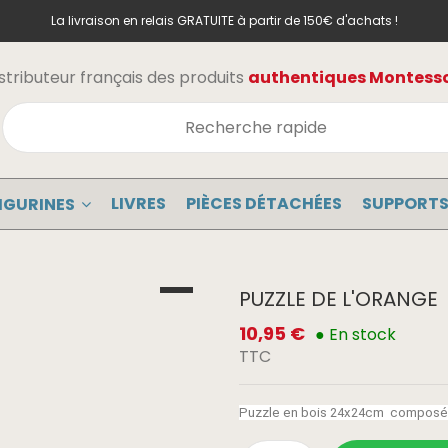
La livraison en relais GRATUITE à partir de 150€ d'achats !
stributeur français des produits
authentiques Montessor
LIVRES
PIÈCES DÉTACHÉES
SUPPORTS
IGURINES
PUZZLE DE L'ORANGE
10,95 €
● En stock
TTC
Puzzle en bois 24x24cm composé de