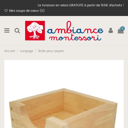
La livraison en relais GRATUITE à partir de 150€ d'achats !
Mes coups de coeur (
0
)
0
Accueil
Langage
Boite pour papier