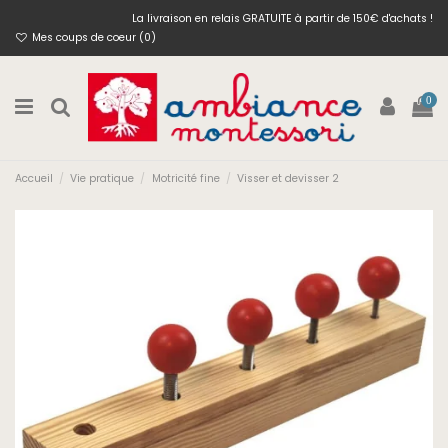
La livraison en relais GRATUITE à partir de 150€ d'achats !
Mes coups de coeur (
0
)
0
Accueil
Vie pratique
Motricité fine
Visser et devisser 2