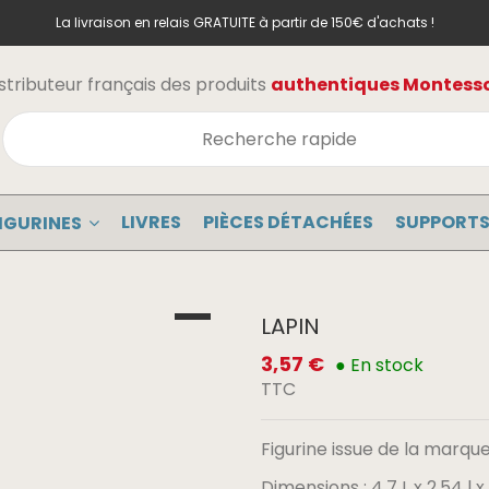
La livraison en relais GRATUITE à partir de 150€ d'achats !
stributeur français des produits
authentiques Montessor
LIVRES
PIÈCES DÉTACHÉES
SUPPORTS
IGURINES
LAPIN
3,57 €
● En stock
TTC
Figurine issue de la marque 
Dimensions : 4.7 L x 2.54 l 