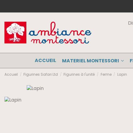
Di
ACCUEIL
MATERIEL MONTESSORI
F
Accueil
Figurines Safari Ltd
Figurines à l'unité
Ferme
Lapin