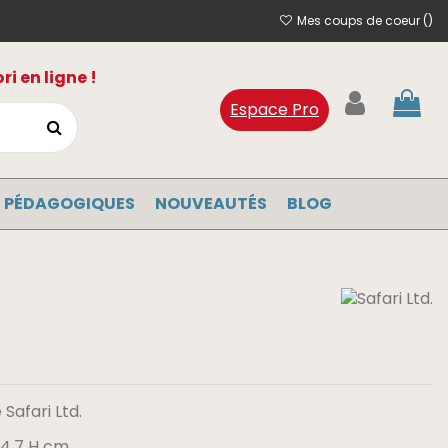
Mes coups de coeur (
)
i en ligne !
Espace Pro
 PÉDAGOGIQUES
NOUVEAUTÉS
BLOG
Safari Ltd.
x 4.7 H cm