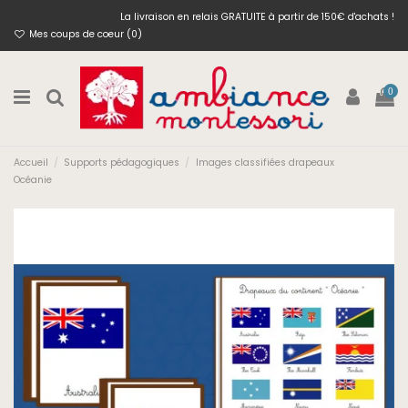
La livraison en relais GRATUITE à partir de 150€ d'achats !
Mes coups de coeur (
0
)
0
Accueil
Supports pédagogiques
Images classifiées drapeaux
Océanie