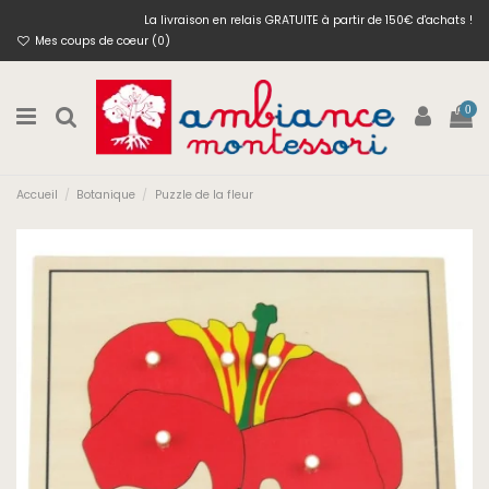
La livraison en relais GRATUITE à partir de 150€ d'achats !
Mes coups de coeur (
0
)
0
Accueil
Botanique
Puzzle de la fleur