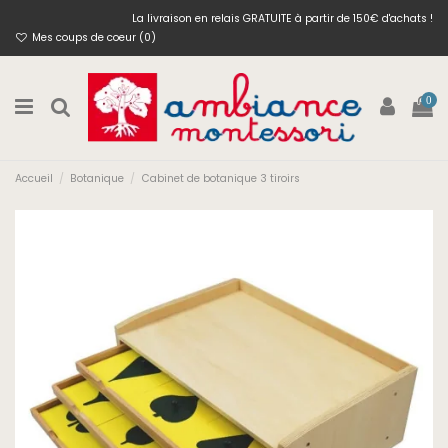
La livraison en relais GRATUITE à partir de 150€ d'achats !
Mes coups de coeur (
0
)
0
Accueil
Botanique
Cabinet de botanique 3 tiroirs