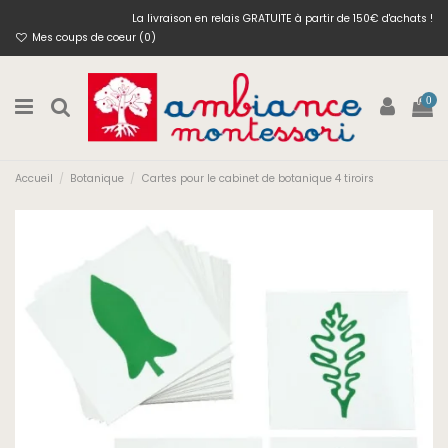
La livraison en relais GRATUITE à partir de 150€ d'achats !
Mes coups de coeur (
0
)
0
Accueil
Botanique
Cartes pour le cabinet de botanique 4 tiroirs