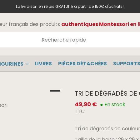
La livraison en relais GRATUITE à partir de 150€ d'achats !
teur français des produits
authentiques Montessori en l
LIVRES
PIÈCES DÉTACHÉES
SUPPORTS
IGURINES
TRI DE DÉGRADÉS DE
49,90 €
● En stock
TTC
Tri de dégradés de couleu
Taille de la boite : 28 x 28 