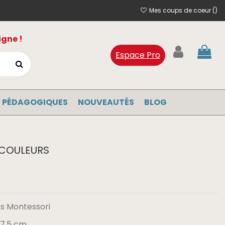
Mes coups de coeur (
)
igne !
Espace Pro
 PÉDAGOGIQUES
NOUVEAUTÉS
BLOG
 COULEURS
rs Montessori
x 7,5 cm