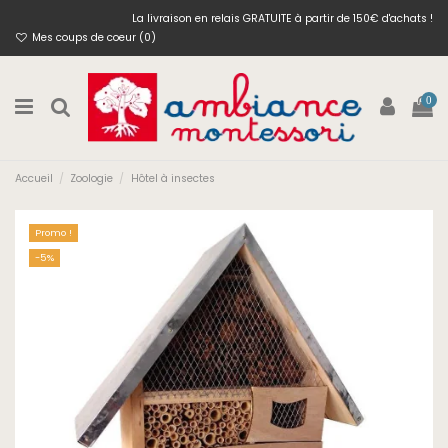
La livraison en relais GRATUITE à partir de 150€ d'achats !
Mes coups de coeur (
0
)
0
Accueil
Zoologie
Hôtel à insectes
Promo !
-5%