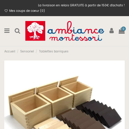
La livraison en relais GRATUITE à partir de 150€ d'achats !
Mes coups de coeur (
0
)
0
Accueil
Sensoriel
Tablettes barriques