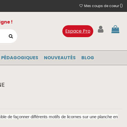
Mes coups de coeur (
)
igne !
Espace Pro
 PÉDAGOGIQUES
NOUVEAUTÉS
BLOG
NE
sible de façonner différents motifs de licornes sur une planche en