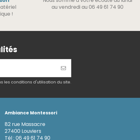
sori
Nous somme à votre écoute du lundi
atériel
au vendredi au 06 49 61 74 90
ique !
lités
es conditions d'utilisation du site.
Ambiance Montessori
82 rue Massacre
27400 Louviers
Tél : 06 49 61 74 90