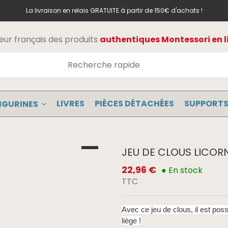
La livraison en relais GRATUITE à partir de 150€ d'achats !
teur français des produits
authentiques Montessori en l
LIVRES
PIÈCES DÉTACHÉES
SUPPORTS
IGURINES
JEU DE CLOUS LICOR
22,96 €
● En stock
TTC
Avec ce jeu de clous, il est pos
liège !