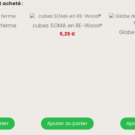
 acheté :
a ferme
cubes SOMA en RE-Wood®
Globe
5,25 €
nier
Ajouter au panier
Ajo