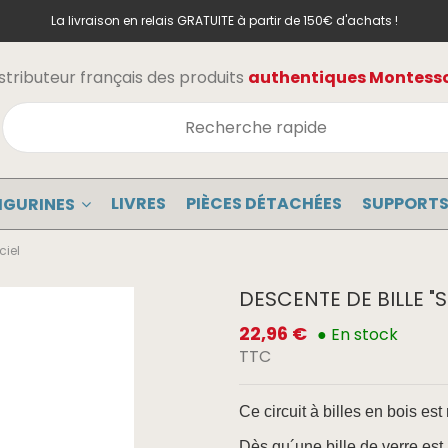
La livraison en relais GRATUITE à partir de 150€ d'achats !
stributeur français des produits
authentiques Montessor
LIVRES
PIÈCES DÉTACHÉES
SUPPORTS
IGURINES
ciel
DESCENTE DE BILLE "
22,96 €
● En stock
TTC
Ce circuit à billes en bois est
Dès qu´une bille de verre est 