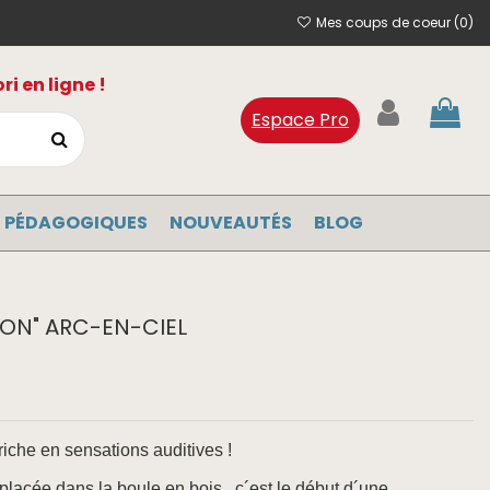
Mes coups de coeur (
0
)
i en ligne !
Espace Pro
 PÉDAGOGIQUES
NOUVEAUTÉS
BLOG
SON" ARC-EN-CIEL
 riche en sensations auditives !
placée dans la boule en bois , c´est le début d´une