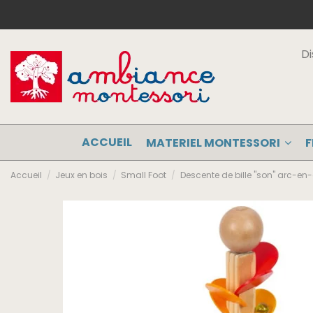
Di
ACCUEIL
MATERIEL MONTESSORI
F
Accueil
Jeux en bois
Small Foot
Descente de bille "son" arc-en-