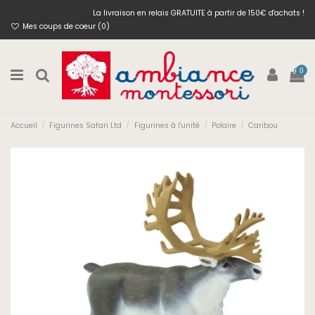
La livraison en relais GRATUITE à partir de 150€ d'achats !
Mes coups de coeur (
0
)
0
Accueil
Figurines Safari Ltd
Figurines à l'unité
Polaire
Caribou