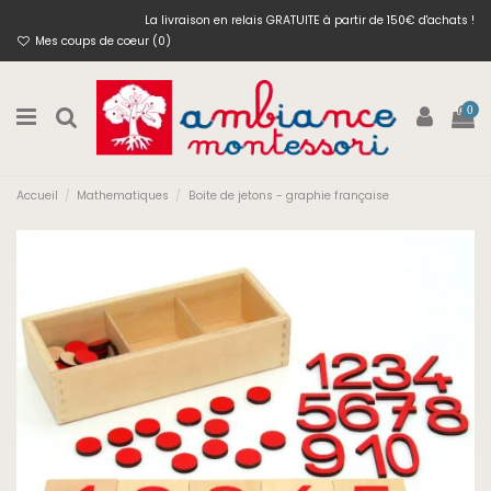
La livraison en relais GRATUITE à partir de 150€ d'achats !
Mes coups de coeur (
0
)
0
Accueil
Mathematiques
Boite de jetons - graphie française