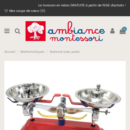
La livraison en relais GRATUITE à partir de 150€ d'achats !
Mes coups de coeur (
0
)
0
Accueil
Mathematiques
Balance avec poids