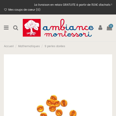
La livraison en relais GRATUITE à partir de 150€ d'achats !
Mes coups de coeur (
0
)
0
Accueil
Mathematiques
9 perles dorées