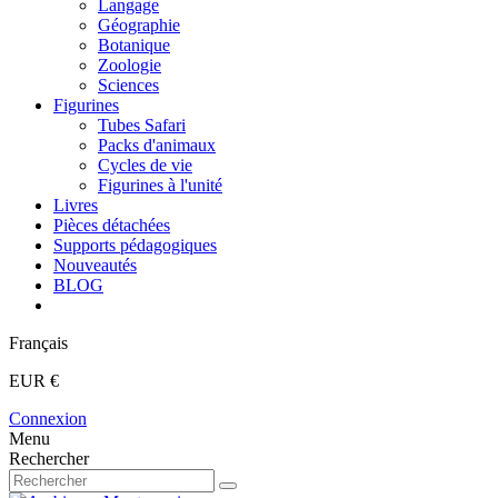
Langage
Géographie
Botanique
Zoologie
Sciences
Figurines
Tubes Safari
Packs d'animaux
Cycles de vie
Figurines à l'unité
Livres
Pièces détachées
Supports pédagogiques
Nouveautés
BLOG
Français
EUR €
Connexion
Menu
Rechercher