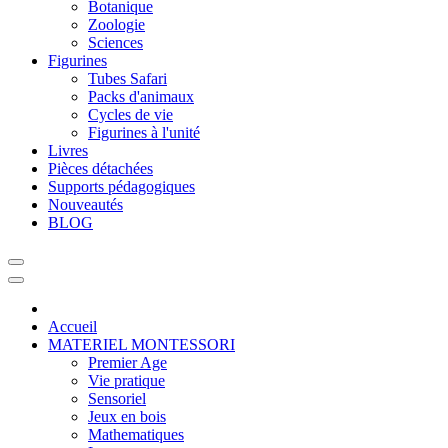
Botanique
Zoologie
Sciences
Figurines
Tubes Safari
Packs d'animaux
Cycles de vie
Figurines à l'unité
Livres
Pièces détachées
Supports pédagogiques
Nouveautés
BLOG
Accueil
MATERIEL MONTESSORI
Premier Age
Vie pratique
Sensoriel
Jeux en bois
Mathematiques