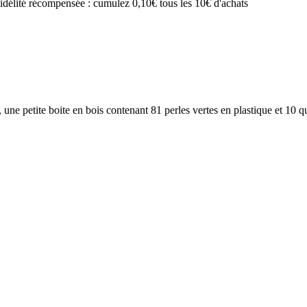
idélité récompensée : cumulez 0,10€ tous les 10€ d'achats
e petite boite en bois contenant 81 perles vertes en plastique et 10 qui