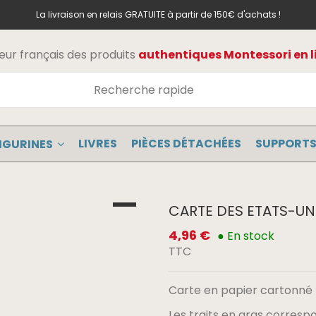
La livraison en relais GRATUITE à partir de 150€ d'achats !
teur français des produits
authentiques Montessori en l
LIVRES
PIÈCES DÉTACHÉES
SUPPORTS
IGURINES
CARTE DES ETATS-UN
4,96 €
● En stock
TTC
Carte en papier cartonné 
Les traits en gras corres