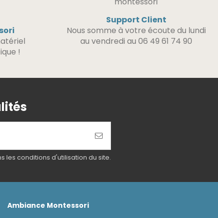
Support Client
sori
Nous somme à votre écoute du lundi
atériel
au vendredi au 06 49 61 74 90
ique !
lités
es conditions d'utilisation du site.
Ambiance Montessori