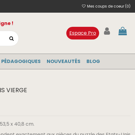
Mes coups de coeur (
0
)
igne !
Espace Pro
 PÉDAGOGIQUES
NOUVEAUTÉS
BLOG
IS VIERGE
53,5 x 40,8 cm.
pondent exactement aux pièces du puzzle des Etats-Unis