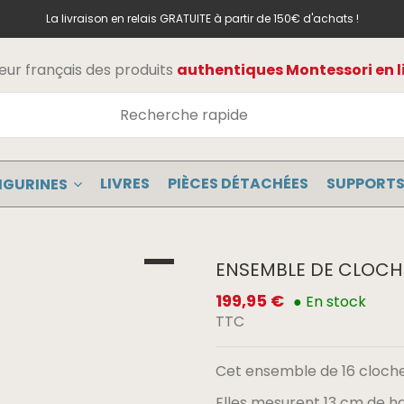
La livraison en relais GRATUITE à partir de 150€ d'achats !
teur français des produits
authentiques Montessori en l
LIVRES
PIÈCES DÉTACHÉES
SUPPORTS
IGURINES
ENSEMBLE DE CLOCH
199,95 €
● En stock
TTC
Cet ensemble de 16 clochet
Elles mesurent 13 cm de ha