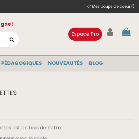
Mes coups de coeur (
)
igne !
Espace Pro
 PÉDAGOGIQUES
NOUVEAUTÉS
BLOG
ETTES
tes est en bois de hêtre.
uteur avec le socle.