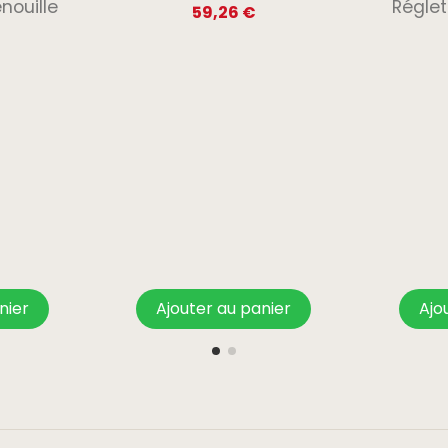
nouille
Réglet
59,26 €
nier
Ajouter au panier
Ajo