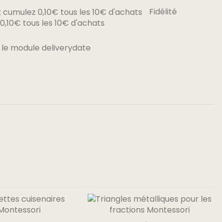
Fidélité
,10€ tous les 10€ d'achats
 le module deliverydate
P