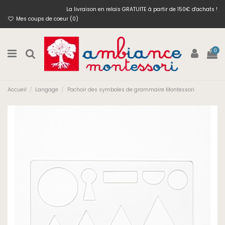
La livraison en relais GRATUITE à partir de 150€ d'achats !
Mes coups de coeur (
0
)
0
Accueil
Langage
Pochoir des symboles de grammaire Montessori