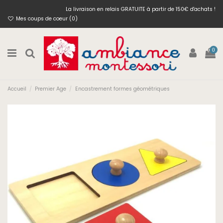
La livraison en relais GRATUITE à partir de 150€ d'achats !
Mes coups de coeur (
0
)
0
Accueil
Premier Age
Encastrement formes géométriques