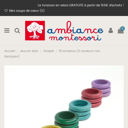
La livraison en relais GRATUITE à partir de 150€ d'achats !
Mes coups de coeur (
0
)
0
Accueil
Jeux en bois
Grapat
18 anneaux (6 couleurs non
basiques)