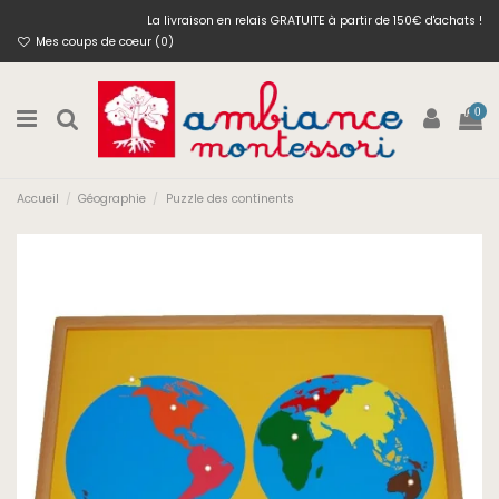
La livraison en relais GRATUITE à partir de 150€ d'achats !
Mes coups de coeur (
0
)
0
Accueil
Géographie
Puzzle des continents