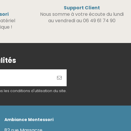
Support Client
sori
Nous somme à votre écoute du lundi
atériel
au vendredi au 06 49 61 74 90
ique !
lités
es conditions d'utilisation du site.
Ambiance Montessori
82 rue Massacre