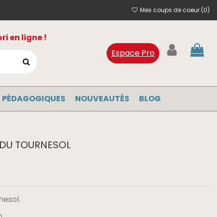
Mes coups de coeur (
0
)
i en ligne !
Espace Pro
 PÉDAGOGIQUES
NOUVEAUTÉS
BLOG
E DU TOURNESOL
nesol.
m.