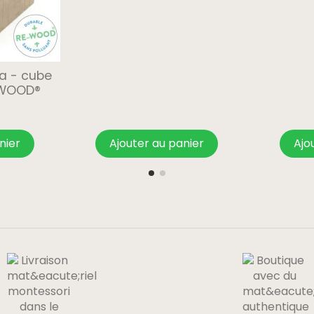
ka - cube
-WOOD®
nier
Ajouter au panier
Ajo