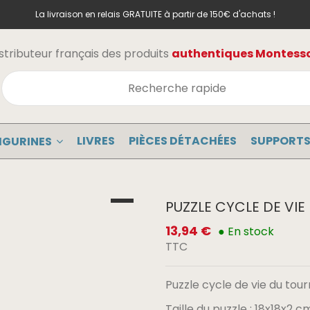
La livraison en relais GRATUITE à partir de 150€ d'achats !
stributeur français des produits
authentiques Montessor
LIVRES
PIÈCES DÉTACHÉES
SUPPORTS
IGURINES
PUZZLE CYCLE DE VI
13,94 €
● En stock
TTC
Puzzle cycle de vie du tour
Taille du puzzle : 18x18x2 c