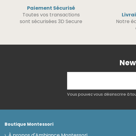
Paiement Sécurisé
Toutes vos transactions
Livra
sont sécurisées 3D Secure
Notre éq
News
Vous pouvez vous désinscrire à tout
Boutique Montessori
À propos d'Ambiance Montessori