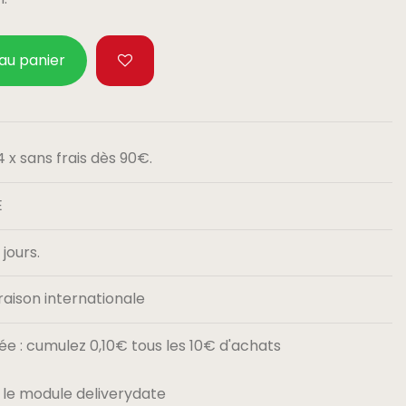
 au panier
 x sans frais dès 90€.
E
jours.
raison internationale
e : cumulez 0,10€ tous les 10€ d'achats
 le module deliverydate