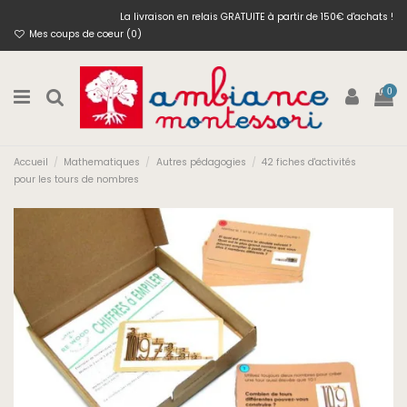
La livraison en relais GRATUITE à partir de 150€ d'achats !
Mes coups de coeur (
0
)
0
Accueil
Mathematiques
Autres pédagogies
42 fiches d'activités
pour les tours de nombres