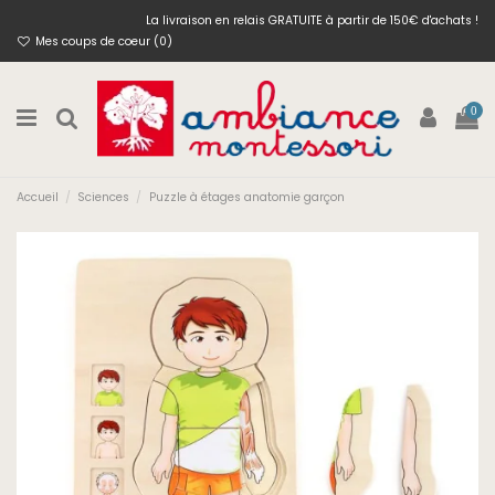
La livraison en relais GRATUITE à partir de 150€ d'achats !
Mes coups de coeur (
0
)
0
Accueil
Sciences
Puzzle à étages anatomie garçon